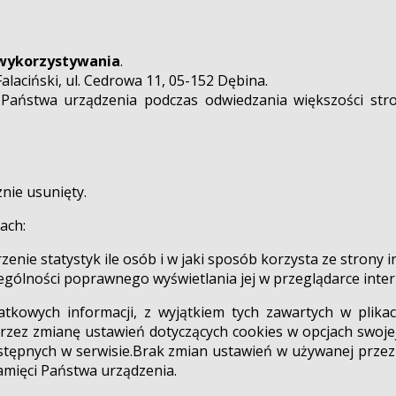
 wykorzystywania
.
laciński, ul. Cedrowa 11, 05-152 Dębina.
i Państwa urządzenia podczas odwiedzania większości stro
nie usunięty.
ach:
nie statystyk ile osób i w jaki sposób korzysta ze strony 
zególności poprawnego wyświetlania jej w przeglądarce inte
tkowych informacji, z wyjątkiem tych zawartych w plika
zez zmianę ustawień dotyczących cookies w opcjach swojej
stępnych w serwisie.Brak zmian ustawień w używanej przez
amięci Państwa urządzenia.