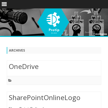
Skip
to
content
ARCHIVES
OneDrive
SharePointOnlineLogo