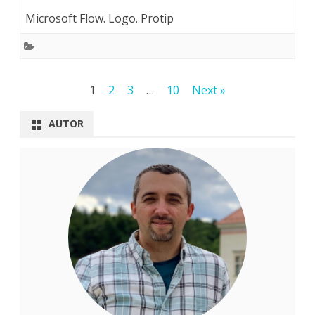
Microsoft Flow. Logo. Protip
Stronicowanie
1
2
3
…
10
Next »
wpisów
AUTOR