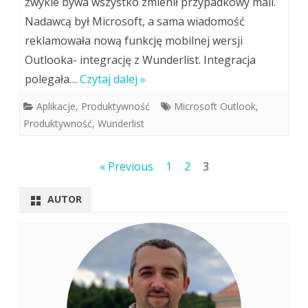
zwykle bywa wszystko zmienił przypadkowy mail.
Nadawcą był Microsoft, a sama wiadomość
reklamowała nową funkcję mobilnej wersji
Outlooka- integrację z Wunderlist. Integracja
polegała…
Czytaj dalej »
Aplikacje
,
Produktywność
Microsoft Outlook
,
Produktywność
,
Wunderlist
Stronicowanie
« Previous
1
2
3
wpisów
AUTOR