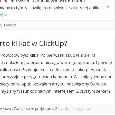
 mojego systemu produktywności. Prostota,
ny (o tym za chwilę) to największe zalety tej aplikacji. Z
ej »
ć
,
Todoist
to klikać w ClickUp?
. Powodów było kilka. Po pierwsze, skupiłem się na
ie znalazłem po prostu niczego wartego opisania. I pewnie
koliczności. Przynajmniej ja odbieram to jako przypadek.
e precyzyjnie przygotowana kampania. Zacznijmy jednak od
iesięcy temu opublikowałem artykuł poświęcony Dapulse.
emyślanym i funkcjonalnym interfejsem. Z czystym sercem
ywność
,
Zarządzanie projektami
,
Zarządzanie zadaniami