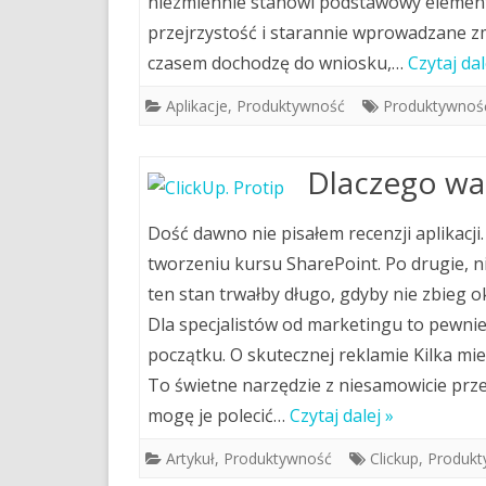
niezmiennie stanowi podstawowy element
przejrzystość i starannie wprowadzane zmia
czasem dochodzę do wniosku,…
Czytaj dal
Aplikacje
,
Produktywność
Produktywnoś
Dlaczego war
Dość dawno nie pisałem recenzji aplikacji
tworzeniu kursu SharePoint. Po drugie, n
ten stan trwałby długo, gdyby nie zbieg o
Dla specjalistów od marketingu to pewni
początku. O skutecznej reklamie Kilka m
To świetne narzędzie z niesamowicie prz
mogę je polecić…
Czytaj dalej »
Artykuł
,
Produktywność
Clickup
,
Produkt