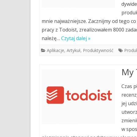
dywide
produkt
mnie najważniejsze. Zacznijmy od tego co t
pracy z Todoist, zrealizowałem 8000 zada
należę…
Czytaj dalej »
Aplikacje
,
Artykuł
,
Produktywność
Produ
My 
Czas p
recenz
jej ud
utworz
zmienił
w spos