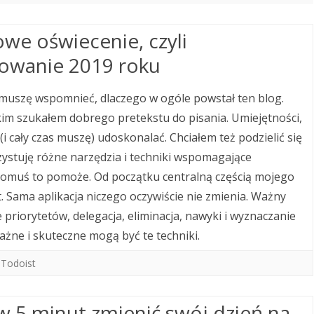
we oświecenie, czyli
wanie 2019 roku
 muszę wspomnieć, dlaczego w ogóle powstał ten blog.
im szukałem dobrego pretekstu do pisania. Umiejętności,
(i cały czas muszę) udoskonalać. Chciałem też podzielić się
zystuję różne narzędzia i techniki wspomagające
komuś to pomoże. Od początku centralną częścią mojego
. Sama aplikacja niczego oczywiście nie zmienia. Ważny
priorytetów, delegacja, eliminacja, nawyki i wyznaczanie
ażne i skuteczne mogą być te techniki.
,
Todoist
 w 5 minut zmienić swój dzień na