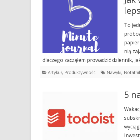
lep
To jed
próbow
papier
nią za
dlaczego zacząłem prowadzić dziennik, ja
Artykuł
,
Produktywność
Nawyki
,
Notatni
5 n
Wakacj
subskr
wyciąg
Inwest