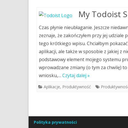
My Todoist 
Czas płynie nieubłaganie. Jeszcze niedawn
zeznaje, że zakończyłem przy jej udzial
tego krótkiego wpisu. Chciałbym pokazać C
aplikacji, ale także w sposobie z jakiej 
podstawowy element mojego systemu produ
wprowadzane zmiany (o tym za chwilę) to n
wniosku,…
Czytaj dalej »
Aplikacje
,
Produktywność
Produktywnoś
Stronicowanie
wpisów
Polityka prywatności