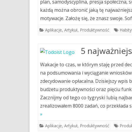
plan, samodyscyplina, presja społeczna, 
każdą można obronić jaką tę najważniejszą
motywacje. Założę się, że znasz swoje. S
Aplikacje
,
Artykuł
,
Produktywność
Habity
5 najważniejs
Wakacje to czas, w którym staję przed de
na podsumowania i wyciąganie wniosków. 
zdecydowanie opłacalna. Dzisiejszy wpis 
budżetu produktywności oraz pięciu funkcja
Zacznijmy od tego co tygryski lubią najbard
zrealizowałem 8000 zadań, co przekłada 
»
Aplikacje
,
Artykuł
,
Produktywność
Produ