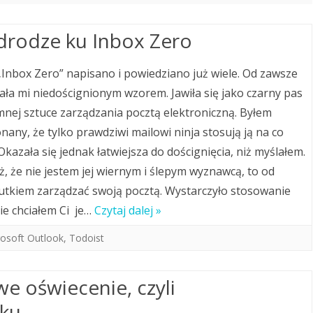
drodze ku Inbox Zero
 „Inbox Zero” napisano i powiedziano już wiele. Od zawsze
ła mi niedoścignionym wzorem. Jawiła się jako czarny pas
mnej sztuce zarządzania pocztą elektroniczną. Byłem
nany, że tylko prawdziwi mailowi ninja stosują ją na co
Okazała się jednak łatwiejsza do doścignięcia, niż myślałem.
ż, że nie jestem jej wiernym i ślepym wyznawcą, to od
kutkiem zarządzać swoją pocztą. Wystarczyło stosowanie
ie chciałem Ci je…
Czytaj dalej »
osoft Outlook
,
Todoist
e oświecenie, czyli
ku