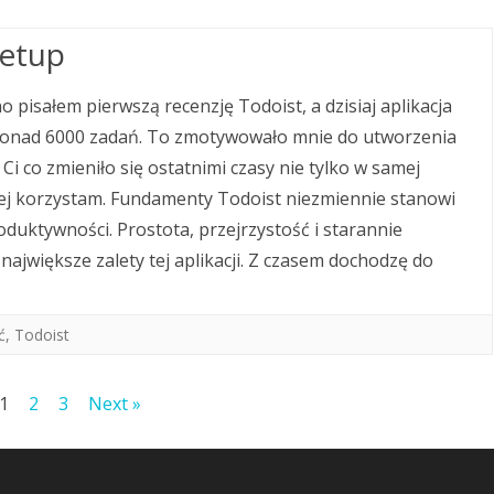
Setup
o pisałem pierwszą recenzję Todoist, a dzisiaj aplikacja
e ponad 6000 zadań. To zmotywowało mnie do utworzenia
i co zmieniło się ostatnimi czasy nie tylko w samej
z niej korzystam. Fundamenty Todoist niezmiennie stanowi
ktywności. Prostota, przejrzystość i starannie
ajwiększe zalety tej aplikacji. Z czasem dochodzę do
ć
,
Todoist
1
2
3
Next »