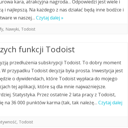
surowa kara, atrakcyjna nagroda… Odpowiedzi jest wiele i
 i najlepszą. Na każdego z nas działać będą inne bodźce i
oftware w naszej…
Czytaj dalej »
fy
,
Nawyki
,
Todoist
zych funkcji Todoist
cyzją przedłużenia subskrypcji Todoist. To dobry moment
W przypadku Todoist decyzja była prosta. Inwestycja jest
będzie o dywidendach, które Todoist wypłaca do mojego
ch tej aplikacji, które są dla mnie najważniejsze.
ziej. Statystyka. Przez ostatnie 2 lata pracy z Todoist,
się na 36 000 punktów karma (tak, tak należę…
Czytaj dalej
ktywność
,
Todoist