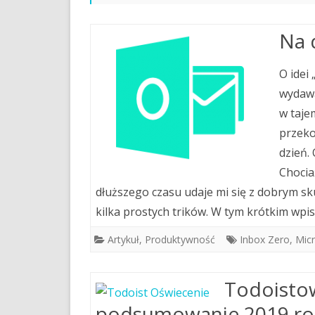
Na 
O idei
wydawa
w taje
przeko
dzień. 
Chocia
dłuższego czasu udaje mi się z dobrym s
kilka prostych trików. W tym krótkim wpis
Artykuł
,
Produktywność
Inbox Zero
,
Micr
Todoistow
podsumowanie 2019 ro