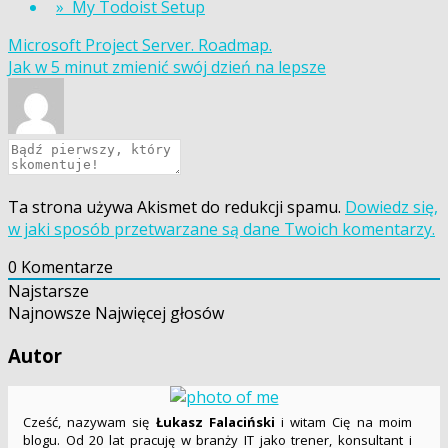
» My Todoist Setup
Nawigacja
Microsoft Project Server. Roadmap.
Jak w 5 minut zmienić swój dzień na lepsze
wpisu
Ta strona używa Akismet do redukcji spamu.
Dowiedz się,
w jaki sposób przetwarzane są dane Twoich komentarzy.
0
Komentarze
Najstarsze
Najnowsze
Najwięcej głosów
Autor
Cześć, nazywam się
Łukasz Falaciński
i witam Cię na moim
blogu. Od 20 lat pracuję w branży IT jako trener, konsultant i