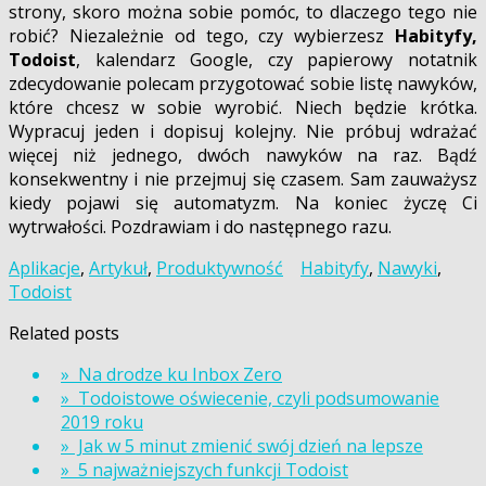
strony, skoro można sobie pomóc, to dlaczego tego nie
robić? Niezależnie od tego, czy wybierzesz
Habityfy,
Todoist
, kalendarz Google, czy papierowy notatnik
zdecydowanie polecam przygotować sobie listę nawyków,
które chcesz w sobie wyrobić. Niech będzie krótka.
Wypracuj jeden i dopisuj kolejny. Nie próbuj wdrażać
więcej niż jednego, dwóch nawyków na raz. Bądź
konsekwentny i nie przejmuj się czasem. Sam zauważysz
kiedy pojawi się automatyzm. Na koniec życzę Ci
wytrwałości. Pozdrawiam i do następnego razu.
Aplikacje
,
Artykuł
,
Produktywność
Habityfy
,
Nawyki
,
Todoist
Related posts
» Na drodze ku Inbox Zero
» Todoistowe oświecenie, czyli podsumowanie
2019 roku
» Jak w 5 minut zmienić swój dzień na lepsze
» 5 najważniejszych funkcji Todoist