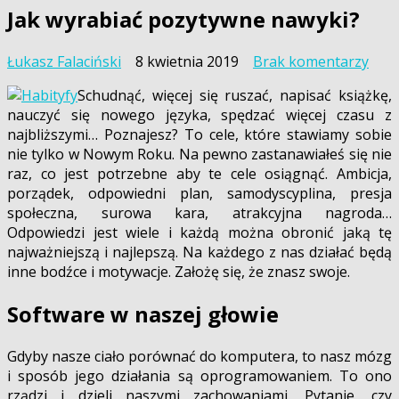
Jak wyrabiać pozytywne nawyki?
do
Łukasz Falaciński
8 kwietnia 2019
Brak komentarzy
Jak
Schudnąć, więcej się ruszać, napisać książkę,
wyra
nauczyć się nowego języka, spędzać więcej czasu z
poz
najbliższymi… Poznajesz? To cele, które stawiamy sobie
nawy
nie tylko w Nowym Roku. Na pewno zastanawiałeś się nie
raz, co jest potrzebne aby te cele osiągnąć. Ambicja,
porządek, odpowiedni plan, samodyscyplina, presja
społeczna, surowa kara, atrakcyjna nagroda…
Odpowiedzi jest wiele i każdą można obronić jaką tę
najważniejszą i najlepszą. Na każdego z nas działać będą
inne bodźce i motywacje. Założę się, że znasz swoje.
Software w naszej głowie
Gdyby nasze ciało porównać do komputera, to nasz mózg
i sposób jego działania są oprogramowaniem. To ono
rządzi i dzieli naszymi zachowaniami. Pytanie, czy