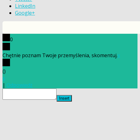
LinkedIn
Google+
0
Chętnie poznam Twoje przemyślenia, skomentuj.
x
(
)
x
|
Odpowiedz
Insert