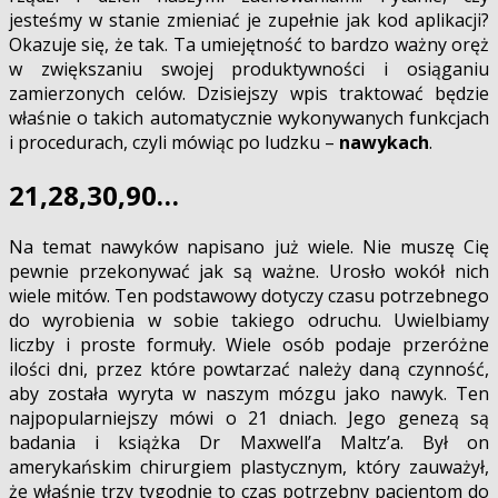
jesteśmy w stanie zmieniać je zupełnie jak kod aplikacji?
Okazuje się, że tak. Ta umiejętność to bardzo ważny oręż
w zwiększaniu swojej produktywności i osiąganiu
zamierzonych celów. Dzisiejszy wpis traktować będzie
właśnie o takich automatycznie wykonywanych funkcjach
i procedurach, czyli mówiąc po ludzku –
nawykach
.
21,28,30,90…
Na temat nawyków napisano już wiele. Nie muszę Cię
pewnie przekonywać jak są ważne. Urosło wokół nich
wiele mitów. Ten podstawowy dotyczy czasu potrzebnego
do wyrobienia w sobie takiego odruchu. Uwielbiamy
liczby i proste formuły. Wiele osób podaje przeróżne
ilości dni, przez które powtarzać należy daną czynność,
aby została wyryta w naszym mózgu jako nawyk. Ten
najpopularniejszy mówi o 21 dniach. Jego genezą są
badania i książka Dr Maxwell’a Maltz’a. Był on
amerykańskim chirurgiem plastycznym, który zauważył,
że właśnie trzy tygodnie to czas potrzebny pacjentom do