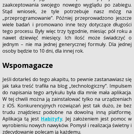
zaakceptowania swojego nowego wyglądu po zabiegu.
Stąd wniosek, że tyle potrzebuje nasz mózg na
„przeprogramowanie”. Później przeprowadzono jeszcze
wiele badań i promowano inne tezy dotyczące długości
tego procesu. Były więc trzy tygodnie, miesiąc pół roku a
nawet dziewięć miesięcy. Ich ilość może świadczyć o
jednym – nie ma jednej generycznej formuły. Dla jednej
osoby będzie to 10 dni, dla innej rok.
Wspomagacze
Jeśli dotarłeś do tego akapitu, to pewnie zastanawiasz się
jak taka treść trafiła na blog „technologiczny”. Impulsem
do napisania tego artykułu była dla mnie mała aplikacja.
W tej chwili można ją zainstalować tylko na urządzeniach
z iOS. Konkurencyjnych rozwiązań jest tak dużo, że bez
trudu znajdziesz podobne na dowolną inną platformę.
Aplikacja tą jest
Habityfy
. Jej założeniem jest pomoc w
wyrobieniu nowych nawyków. Pomysł i realizacja świetny i
zdecydowanie polecam ją każdemu.