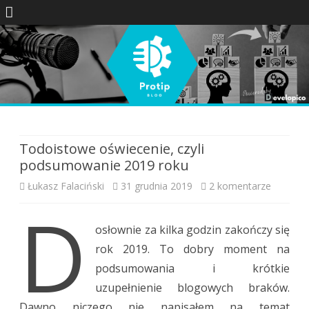
Skip
to
content
Todoistowe oświecenie, czyli
podsumowanie 2019 roku
do
Łukasz Falaciński
31 grudnia 2019
2 komentarze
D
Todoist
osłownie za kilka godzin zakończy się
oświecen
rok 2019. To dobry moment na
czyli
podsumowania i krótkie
podsum
uzupełnienie blogowych braków.
Dawno niczego nie napisałem na temat
2019