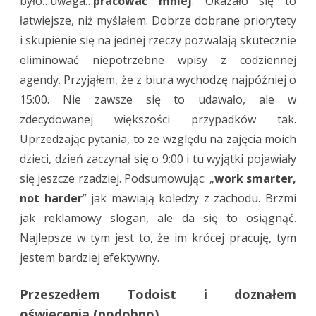
było…uwaga…
pracować mniej
. Okazało się to
łatwiejsze, niż myślałem. Dobrze dobrane priorytety
i skupienie się na jednej rzeczy pozwalają skutecznie
eliminować niepotrzebne wpisy z codziennej
agendy. Przyjąłem, że z biura wychodzę najpóźniej o
15:00. Nie zawsze się to udawało, ale w
zdecydowanej większości przypadków tak.
Uprzedzając pytania, to ze względu na zajęcia moich
dzieci, dzień zaczynał się o 9:00 i tu wyjątki pojawiały
się jeszcze rzadziej. Podsumowując: „
work smarter,
not harder
” jak mawiają koledzy z zachodu. Brzmi
jak reklamowy slogan, ale da się to osiągnąć.
Najlepsze w tym jest to, że im krócej pracuję, tym
jestem bardziej efektywny.
Przeszedłem Todoist i doznałem
oświecenia (podobno)