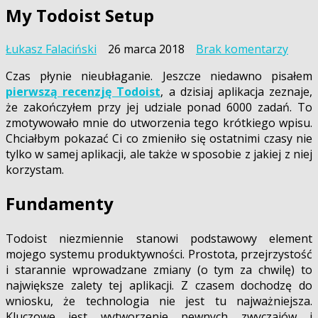
My Todoist Setup
do
Łukasz Falaciński
26 marca 2018
Brak komentarzy
My
Czas płynie nieubłaganie. Jeszcze niedawno pisałem
Todoi
pierwszą recenzję Todoist
, a dzisiaj aplikacja zeznaje,
Setu
że zakończyłem przy jej udziale ponad 6000 zadań. To
zmotywowało mnie do utworzenia tego krótkiego wpisu.
Chciałbym pokazać Ci co zmieniło się ostatnimi czasy nie
tylko w samej aplikacji, ale także w sposobie z jakiej z niej
korzystam.
Fundamenty
Todoist niezmiennie stanowi podstawowy element
mojego systemu produktywności. Prostota, przejrzystość
i starannie wprowadzane zmiany (o tym za chwilę) to
największe zalety tej aplikacji. Z czasem dochodzę do
wniosku, że technologia nie jest tu najważniejsza.
Kluczowe jest wytworzenie pewnych zwyczajów i