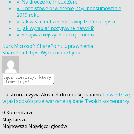
» Na drodze ku Inbox Zero
» Todoistowe oświecenie, czyli podsumowanie
2019 roku
» Jak w 5 minut zmienić swój dzień na lepsze
» Jak wyrabiać pozytywne nawyki?
» 5 najważniejszych funkcji Todoist
Nawigacja
Kurs Microsoft SharePoint. Uprawnienia
SharePoint Tips. Wyróżnione łącza
wpisu
Ta strona używa Akismet do redukcji spamu.
Dowiedz się,
w jaki sposób przetwarzane są dane Twoich komentarzy.
0
Komentarze
Najstarsze
Najnowsze
Najwięcej głosów