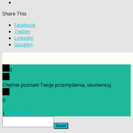
Share This
Facebook
Twitter
LinkedIn
Google+
0
Chętnie poznam Twoje przemyślenia, skomentuj.
x
(
)
x
|
Odpowiedz
Insert