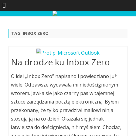
Skip
to
content
TAG:
INBOX ZERO
Na drodze ku Inbox Zero
O idei „Inbox Zero” napisano i powiedziano już
wiele. Od zawsze wydawała mi niedoścignionym
wzorem. Jawiła się jako czarny pas w tajemnej
sztuce zarządzania pocztą elektroniczną. Byłem
przekonany, że tylko prawdziwi mailowi ninja
stosują ją na co dzień. Okazała się jednak
łatwiejsza do doścignięcia, niż myślałem. Chociaż,
że nie jestem jej wiernym i ślepym wyznawcą, to