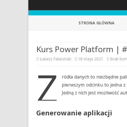
STRONA GŁÓWNA
Kurs Power Platform | 
Łukasz Falaciński
18 maja 2021
Brak kom
Ź
ródła danych to niezbędne pali
pierwszym odcinku to jedna z w
Jedną z nich jest możliwość a
Generowanie aplikacji