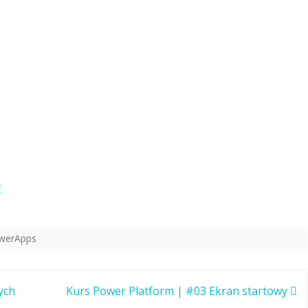
E
owerApps
ych
Kurs Power Platform | #03 Ekran startowy