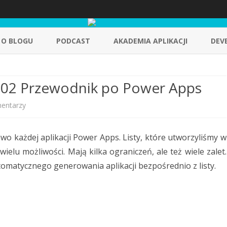
Skip
to
O BLOGU
PODCAST
AKADEMIA APLIKACJI
DEV
content
#02 Przewodnik po Power Apps
do
entarzy
Kurs
wo każdej aplikacji Power Apps. Listy, które utworzyliśmy w
Power
ielu możliwości. Mają kilka ograniczeń, ale też wiele zalet.
Platform
utomatycznego generowania aplikacji bezpośrednio z listy.
|
#02
Przewodnik