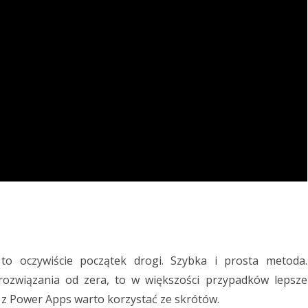
to oczywiście początek drogi. Szybka i prosta metoda.
 rozwiązania od zera, to w większości przypadków lepsze
 z Power Apps warto korzystać ze skrótów.