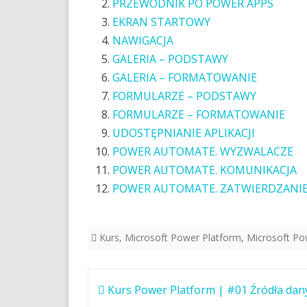
PRZEWODNIK PO POWER APPS
EKRAN STARTOWY
N
AWIGACJA
GALERIA – PODSTAWY
GALERIA – FORMATOWANIE
FORMULARZE –
PODSTAWY
FORMULARZE – FORMATOWANIE
UDOSTĘPNIANIE APLIKACJI
POWER AUTOMATE. WYZWALACZE
POWER AUTOMATE. KOMUNIKACJA
POWER AUTOMATE. ZATWIERDZANI
Kurs
,
Microsoft Power Platform
,
Microsoft P
Nawigacja
Kurs Power Platform | #01 Źródła dan