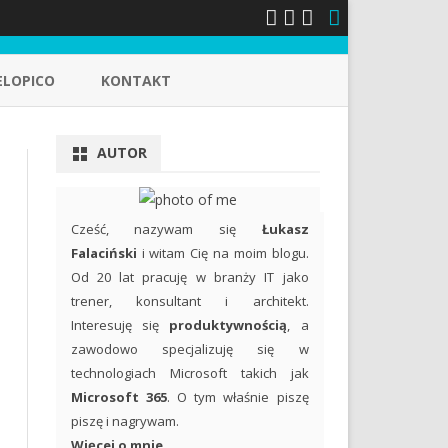
ELOPICO
KONTAKT
AUTOR
Cześć, nazywam się
Łukasz
Falaciński
i witam Cię na moim blogu.
Od 20 lat pracuję w branży IT jako
trener, konsultant i architekt.
Interesuję się
produktywnością
, a
zawodowo specjalizuję się w
technologiach Microsoft takich jak
Microsoft 365
. O tym właśnie piszę
piszę i nagrywam.
Więcej o mnie...