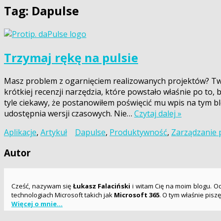
Tag:
Dapulse
Trzymaj rękę na pulsie
Masz problem z ogarnięciem realizowanych projektów? Twój z
krótkiej recenzji narzędzia, które powstało właśnie po to,
tyle ciekawy, że postanowiłem poświęcić mu wpis na tym bl
udostępnia wersji czasowych. Nie…
Czytaj dalej »
Aplikacje
,
Artykuł
Dapulse
,
Produktywność
,
Zarządzanie 
Autor
Cześć, nazywam się
Łukasz Falaciński
i witam Cię na moim blogu. Od 
technologiach Microsoft takich jak
Microsoft 365
. O tym właśnie pisz
Więcej o mnie...