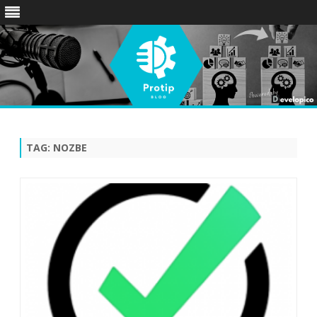
Skip
to
content
TAG:
NOZBE