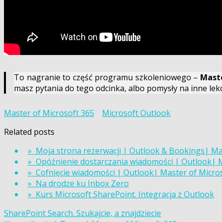
To nagranie to część programu szkoleniowego –
Maste
masz pytania do tego odcinka, albo pomysły na inne lekcj
Master of Microsoft 365
Microsoft Outlook
Related posts
» Moja strona rezerwacji | Outlook & Bookings| Ma
» Opóźnienie dostarczania wiadomości | Outlook| M
» Cofnięcie wiadomości | Outlook| Master of Micros
» Na drodze ku Inbox Zero
» Kurs Microsoft SharePoint. Integracja z Outlook
Nawigacja
SharePoint Search. Szukajcie, a znajdziecie