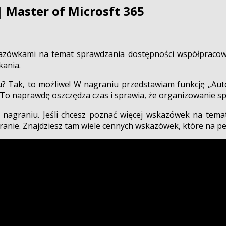
 Master of Microsft 365
zanie
 wskazówkami na temat sprawdzania dostępności współpra
ności
kania.
k
? Tak, to możliwe! W nagraniu przedstawiam funkcję „Au
o naprawdę oszczędza czas i sprawia, że organizowanie spot
r
m nagraniu. Jeśli chcesz poznać więcej wskazówek na tem
ft
ranie. Znajdziesz tam wiele cennych wskazówek, które na p