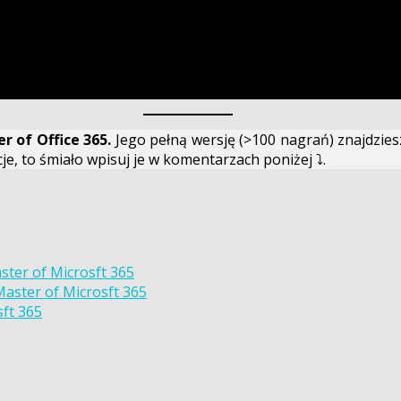
r of Office 365.
Jego pełną wersję (>100 nagrań) znajdzie
e, to śmiało wpisuj je w komentarzach poniżej ⤵️.
ster of Microsft 365
aster of Microsft 365
ft 365