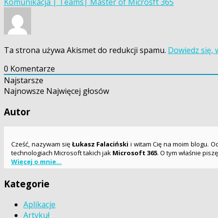
Komunikacja | Teams| Master of Microsft 365
wpisu
Ta strona używa Akismet do redukcji spamu.
Dowiedz się,
0
Komentarze
Najstarsze
Najnowsze
Najwięcej głosów
Autor
Cześć, nazywam się
Łukasz Falaciński
i witam Cię na moim blogu. Od 
technologiach Microsoft takich jak
Microsoft 365
. O tym właśnie pisz
Więcej o mnie...
Kategorie
Aplikacje
Artykuł