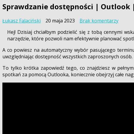
Sprawdzanie dostępności | Outlook |
do
Łukasz Falaciński
20 maja 2023
Brak komentarzy
Sprawd
Hej! Dzisiaj chciałbym podzielić się z tobą cennymi
dostęp
narzędzie, które pozwoli nam efektywnie planować spot
|
Outloo
A co powiesz na automatyczny wybór pasującego terminu
|
uwzględniając dostępność wszystkich zaproszonych osób. T
Maste
of
To tylko krótka zapowiedź tego, co znajdziesz w pełny
Micros
spotkań za pomocą Outlooka, koniecznie obejrzyj całe nag
365