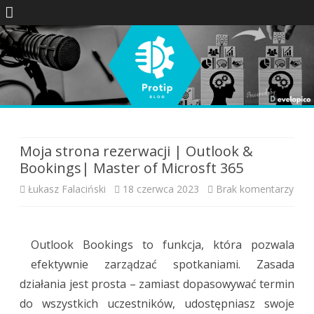
Skip
to
content
Moja strona rezerwacji | Outlook &
Bookings| Master of Microsft 365
do
Łukasz Falaciński
18 czerwca 2023
Brak komentarzy
Moj
stro
Outlook Bookings to funkcja, która pozwala
reze
efektywnie zarządzać spotkaniami. Zasada
działania jest prosta – zamiast dopasowywać termin
|
do wszystkich uczestników, udostępniasz swoje
Outl