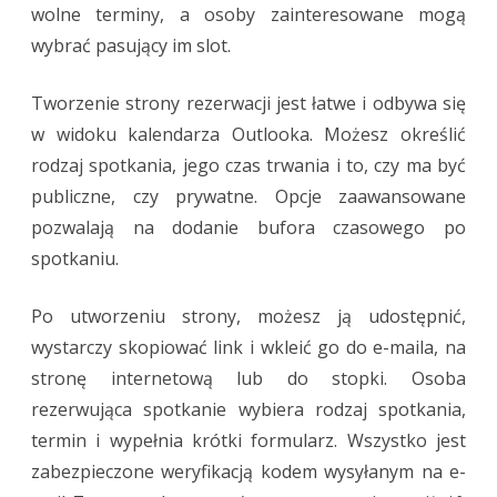
wolne terminy, a osoby zainteresowane mogą
&
wybrać pasujący im slot.
Boo
Tworzenie strony rezerwacji jest łatwe i odbywa się
Mas
w widoku kalendarza Outlooka. Możesz określić
of
rodzaj spotkania, jego czas trwania i to, czy ma być
Micr
publiczne, czy prywatne. Opcje zaawansowane
pozwalają na dodanie bufora czasowego po
365
spotkaniu.
Po utworzeniu strony, możesz ją udostępnić,
wystarczy skopiować link i wkleić go do e-maila, na
stronę internetową lub do stopki. Osoba
rezerwująca spotkanie wybiera rodzaj spotkania,
termin i wypełnia krótki formularz. Wszystko jest
zabezpieczone weryfikacją kodem wysyłanym na e-