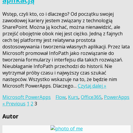
Wstęp, czyli kto, co i dlaczego? Od początku swojej
zawodowej kariery jestem związany z technologią
SharePoint. Można ją kochać, można nienawidzić, ale
przejść obojętnie obok niej jest ciężko. Jedną z fajnych
cech tej platformy jest relatywna prostota
dostosowywania i tworzenia własnych aplikacji. Przez lata
Microsoft promował InfoPath jako rozwiązanie do
tworzenia formularzy i interfejsu dla takich rozwiązań.
Nieubłaganie InfoPath przechodzi do historii. Nie
wytrzymał próby czasu i najwyższy czas szukać
następców. Wszystko wskazuje na to, że będzie nim
Microsoft PowerApps. Dlaczego…
Czytaj dalej »
Microsoft PowerApps
Flow
,
Kurs
,
Office365
,
PowerApps
Stronicowanie
« Previous
1
2
3
wpisów
Autor