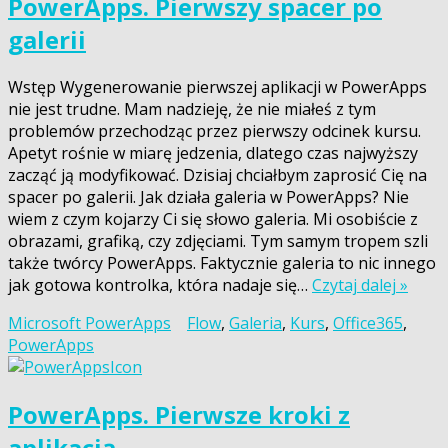
PowerApps. Pierwszy spacer po
galerii
Wstęp Wygenerowanie pierwszej aplikacji w PowerApps
nie jest trudne. Mam nadzieję, że nie miałeś z tym
problemów przechodząc przez pierwszy odcinek kursu.
Apetyt rośnie w miarę jedzenia, dlatego czas najwyższy
zacząć ją modyfikować. Dzisiaj chciałbym zaprosić Cię na
spacer po galerii. Jak działa galeria w PowerApps? Nie
wiem z czym kojarzy Ci się słowo galeria. Mi osobiście z
obrazami, grafiką, czy zdjęciami. Tym samym tropem szli
także twórcy PowerApps. Faktycznie galeria to nic innego
jak gotowa kontrolka, która nadaje się…
Czytaj dalej »
Microsoft PowerApps
Flow
,
Galeria
,
Kurs
,
Office365
,
PowerApps
PowerApps. Pierwsze kroki z
aplikacją