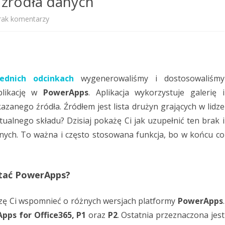
źródła danych
do
rak komentarzy
PowerApps.
Dodatkowe
źródła
ednich odcinkach
wygenerowaliśmy i dostosowaliśmy
danych
plikację w
PowerApps
. Aplikacja wykorzystuje galerię i
zanego źródła. Źródłem jest lista drużyn grających w lidze
tualnego składu? Dzisiaj pokażę Ci jak uzupełnić ten brak i
danych. To ważna i często stosowana funkcja, bo w końcu co
stać PowerApps?
zę Ci wspomnieć o różnych wersjach platformy
PowerApps
.
pps for Office365, P1
oraz
P2
. Ostatnia przeznaczona jest