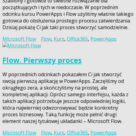
Szablony i gotowce to świetne rozwiązanie dla
początkujących i tych w niedoczasie. W poprzednim
odcinku kursu PowerApps i Flow użyliśmy właśnie takiego
gotowca do obsłużenia prostego procesu zatwierdzania.
Dzisiaj pokażę Ci jak taki proces stworzyć samodzielnie.
Microsoft Flow
Flow
,
Kurs
,
Office365
,
PowerApps
Flow. Pierwszy proces
W poprzednich odcinkach pokazałem Ci jak stworzyć
swoją pierwszą aplikację w PowerApps. Zaczęliśmy od
okrągłego zera, a skończyliśmy na prostej, ale
kompletnej aplikacji. Oprócz samego interfejsu, każda z
takich aplikacji potrzebuje jeszcze odpowiedniej logiki,
która najwierniej odwzorowywać będzie konkretny
proces biznesowy. Taką funkcję może pełnić drugi
element naszej tytułowej układanki – Microsoft Flow.
Microsoft Flow
Flow
,
Kurs
,
Office365
,
PowerApps