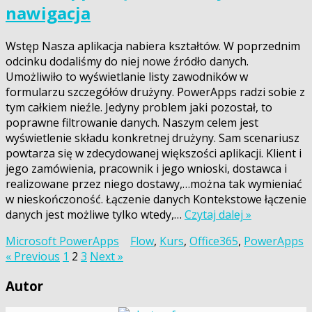
nawigacja
Wstęp Nasza aplikacja nabiera kształtów. W poprzednim
odcinku dodaliśmy do niej nowe źródło danych.
Umożliwiło to wyświetlanie listy zawodników w
formularzu szczegółów drużyny. PowerApps radzi sobie z
tym całkiem nieźle. Jedyny problem jaki pozostał, to
poprawne filtrowanie danych. Naszym celem jest
wyświetlenie składu konkretnej drużyny. Sam scenariusz
powtarza się w zdecydowanej większości aplikacji. Klient i
jego zamówienia, pracownik i jego wnioski, dostawca i
realizowane przez niego dostawy,…można tak wymieniać
w nieskończoność. Łączenie danych Kontekstowe łączenie
danych jest możliwe tylko wtedy,…
Czytaj dalej »
Microsoft PowerApps
Flow
,
Kurs
,
Office365
,
PowerApps
Stronicowanie
« Previous
1
2
3
Next »
wpisów
Autor