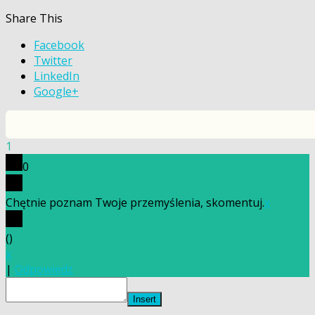
Share This
Facebook
Twitter
LinkedIn
Google+
1
0
Chętnie poznam Twoje przemyślenia, skomentuj.
x
(
)
x
|
Odpowiedz
Insert