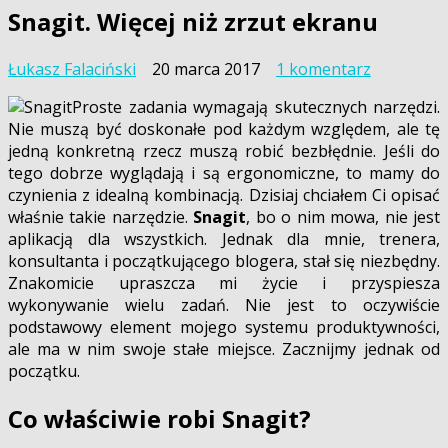
Snagit. Więcej niż zrzut ekranu
do
Łukasz Falaciński
20 marca 2017
1 komentarz
Snagit.
Proste zadania wymagają skutecznych narzędzi.
Więcej
Nie muszą być doskonałe pod każdym względem, ale tę
niż
jedną konkretną rzecz muszą robić bezbłędnie. Jeśli do
zrzut
tego dobrze wyglądają i są ergonomiczne, to mamy do
ekranu
czynienia z idealną kombinacją. Dzisiaj chciałem Ci opisać
właśnie takie narzędzie.
Snagit
, bo o nim mowa, nie jest
aplikacją dla wszystkich. Jednak dla mnie, trenera,
konsultanta i początkującego blogera, stał się niezbędny.
Znakomicie upraszcza mi życie i przyspiesza
wykonywanie wielu zadań. Nie jest to oczywiście
podstawowy element mojego systemu produktywności,
ale ma w nim swoje stałe miejsce. Zacznijmy jednak od
początku.
Co właściwie robi Snagit?