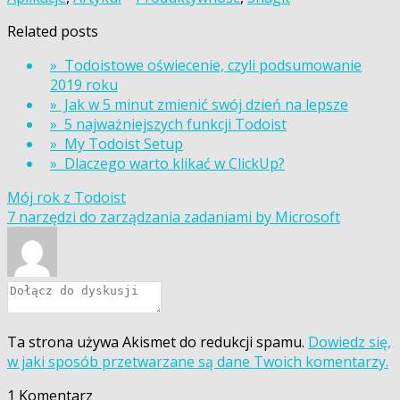
Related posts
» Todoistowe oświecenie, czyli podsumowanie
2019 roku
» Jak w 5 minut zmienić swój dzień na lepsze
» 5 najważniejszych funkcji Todoist
» My Todoist Setup
» Dlaczego warto klikać w ClickUp?
Nawigacja
Mój rok z Todoist
7 narzędzi do zarządzania zadaniami by Microsoft
wpisu
Ta strona używa Akismet do redukcji spamu.
Dowiedz się,
w jaki sposób przetwarzane są dane Twoich komentarzy.
1
Komentarz