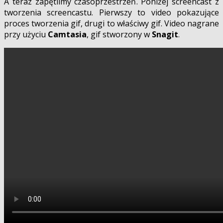
A teraz zapętlimy czasoprzestrzeń. Poniżej screencast z
tworzenia screencastu. Pierwszy to video pokazujące
proces tworzenia gif, drugi to właściwy gif. Video nagrane
przy użyciu
Camtasia
, gif stworzony w
Snagit
.