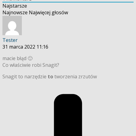
Najstarsze
Najnowsze
Najwięcej głosów
Tester
31 marca 2022 11:16
macie błąd 🙂
Co właściwie robi Snagit?
Snagit to narzędzie
to
tworzenia zrzutów